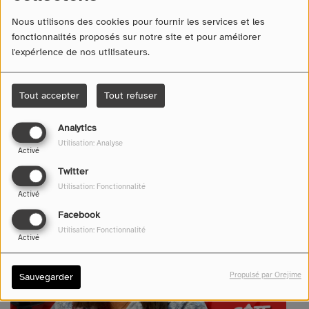
Nous utilisons des cookies pour fournir les services et les
fonctionnalités proposés sur notre site et pour améliorer
l'expérience de nos utilisateurs.
Tout accepter
Tout refuser
12 juin 2026 -
428 vues
Analytics
Écouter le podcast
Télécharger le podcast
Utilisation: Analyse
Activé
Twitter
Utilisation: Fonctionnalité
Activé
Facebook
Utilisation: Fonctionnalité
Activé
Propulsé par Orejime
Sauvegarder