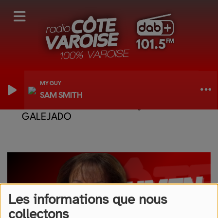
MY GUY
SAM SMITH
LOU MOUMEN PROUVENÇAU - LA
GALEJADO
Les informations que nous
collectons