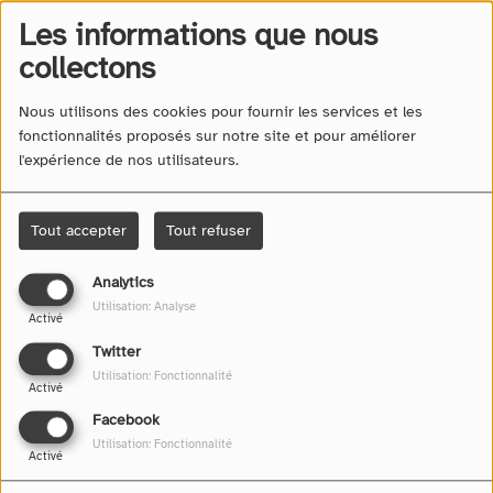
Les informations que nous
collectons
Nous utilisons des cookies pour fournir les services et les
fonctionnalités proposés sur notre site et pour améliorer
l'expérience de nos utilisateurs.
Tout accepter
Tout refuser
Analytics
Utilisation: Analyse
Tous les jours de la semaine, Dorian sélectionne les plus
Activé
belles idées de sorties à Toulon, dans le Var et en
Twitter
Provence.
Utilisation: Fonctionnalité
Activé
Facebook
L'AGENDA DE DORIAN - LES NUITS
Utilisation: Fonctionnalité
Activé
THÉÂTRALES DE SIMONE SIX-
FOURS LES PLAGES