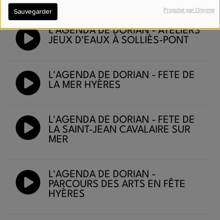
Propulsé par Orejime
Sauvegarder
L'AGENDA DE DORIAN - ATELIERS
JEUX D'EAUX À SOLLIÈS-PONT
L'AGENDA DE DORIAN - FÊTE DE
LA MER HYÈRES
L'AGENDA DE DORIAN - FÊTE DE
LA SAINT-JEAN CAVALAIRE SUR
MER
L'AGENDA DE DORIAN -
PARCOURS DES ARTS EN FÊTE
HYÈRES