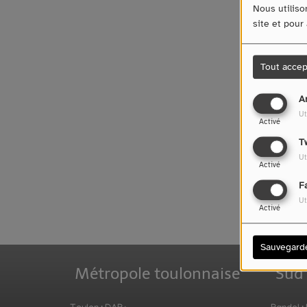
Nous utiliso
site et pour
Tout accep
A
Ut
Activé
T
Ut
Oups
Activé
F
Ut
Activé
Sauvegard
Métropole toulonnaise
Sud