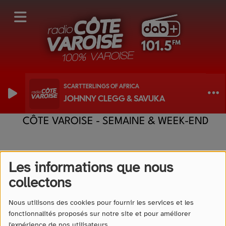
SCARTTERLINGS OF AFRICA
JOHNNY CLEGG & SAVUKA
GRILLE DES PROGRAMMES DE RADIO
CÔTE VAROISE - SEMAINE & WEEK-END
Les informations que nous
Tous
Lu
Ma
Me
Je
Ve
Sa
Di
collectons
100% WEEK-END, 100%
Nous utilisons des cookies pour fournir les services et les
MUSIQUE
fonctionnalités proposés sur notre site et pour améliorer
LE WEEK-END, DE 00:00 À 18:30
l'expérience de nos utilisateurs.