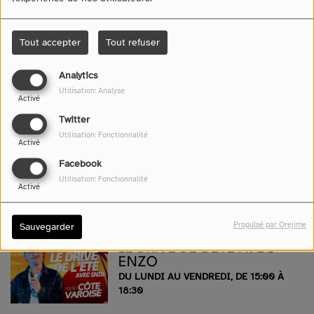
Tout accepter
Tout refuser
LA MATINALE ESTIVALE
AVEC KYEL
Analytics
DU LUNDI AU VENDREDI, DE 07:00 À
Utilisation: Analyse
Activé
10:00
Twitter
Utilisation: Fonctionnalité
Activé
VAR, HITS & NEWS, C'EST
Facebook
L'ÉTÉ
Utilisation: Fonctionnalité
DU LUNDI AU VENDREDI, DE 10:00 À
Activé
15:00
Propulsé par Orejime
Sauvegarder
LE DRIVE DE L'ÉTÉ AVEC
ENZO
DU LUNDI AU VENDREDI, DE 15:00 À
18:30