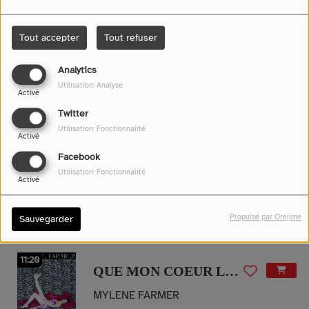
11:32
TES ÉTATS D'AME ÉRIC
LUNA PARKER
Tout accepter
Tout refuser
Analytics
Utilisation: Analyse
11:30
Activé
PICASSO
Twitter
BIGFLO & OLI
Utilisation: Fonctionnalité
Activé
Facebook
Utilisation: Fonctionnalité
11:24
Activé
LONG IS THE ROAD
JEAN-JACQUES GOLDMAN
Propulsé par Orejime
Sauvegarder
11:20
QUE MON COEUR LACHE
MYLENE FARMER