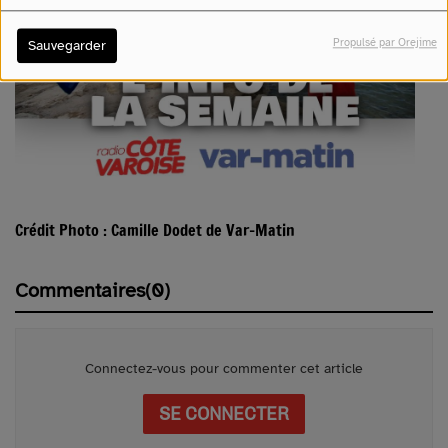
Propulsé par Orejime
Sauvegarder
Crédit Photo : Camille Dodet de Var-Matin
Commentaires(0)
Connectez-vous pour commenter cet article
SE CONNECTER