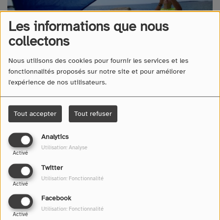
Les informations que nous
collectons
Nous utilisons des cookies pour fournir les services et les
fonctionnalités proposés sur notre site et pour améliorer
l'expérience de nos utilisateurs.
Tout accepter
Tout refuser
04 juin 2026 -
517 vues
Écouter le podcast
Télécharger le podcast
Analytics
Utilisation: Analyse
Activé
Twitter
Utilisation: Fonctionnalité
Activé
Facebook
Utilisation: Fonctionnalité
Activé