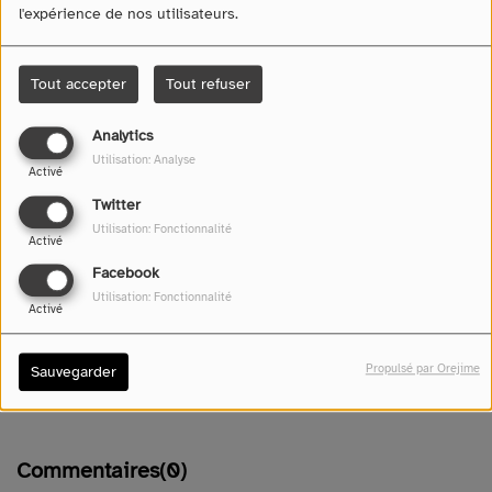
l'expérience de nos utilisateurs.
Tout accepter
Tout refuser
Analytics
Utilisation: Analyse
Activé
Twitter
Utilisation: Fonctionnalité
Activé
07 mai 2026 -
1017 vues
Facebook
Utilisation: Fonctionnalité
Écouter le podcast
Télécharger le podcast
Activé
Propulsé par Orejime
Sauvegarder
(Crédit Photo - Var Matin)
Commentaires(0)