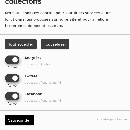
collectons
Nous utilisons des cookies pour fournir les services et les
fonctionnalités proposés sur notre site et pour améliorer
l'expérience de nos utilisateurs.
Tout accepter
Tout refuser
Analytics
26 janvier 2026 -
9125 vues
Utilisation: Analyse
Activé
Écouter le podcast
Télécharger le podcast
Twitter
Utilisation: Fonctionnalité
Activé
Facebook
Utilisation: Fonctionnalité
Activé
Propulsé par Orejime
Sauvegarder