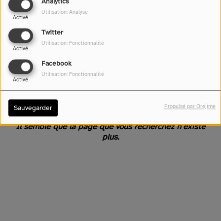
Analytics
Utilisation: Analyse
Activé
Twitter
Utilisation: Fonctionnalité
Activé
Facebook
Utilisation: Fonctionnalité
Activé
Oups, vous avez rencontré
une erreur.
Propulsé par Orejime
Sauvegarder
Il semble que la page que vous recherchez n’existe
plus.