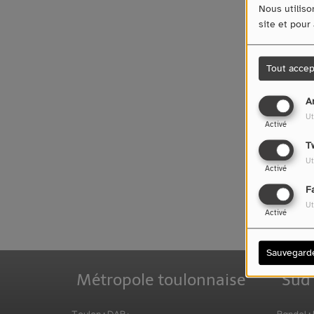
Nous utiliso
site et pour
Tout accep
A
Ut
Activé
T
Ut
Oups
Activé
F
Ut
Activé
Sauvegard
Métropole toulonnaise
Sud