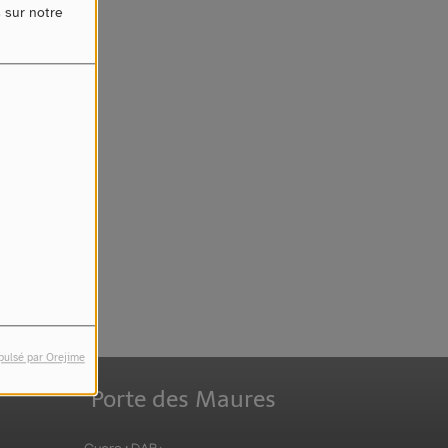
4
s sur notre
reur.
pulsé par Orejime
Porte des Maures