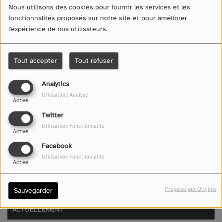
Nous utilisons des cookies pour fournir les services et les
fonctionnalités proposés sur notre site et pour améliorer
l'expérience de nos utilisateurs.
Tout accepter
Tout refuser
Analytics
Recherche par lieu
Utilisation: Analyse
Activé
Twitter
Utilisation: Fonctionnalité
Recherche par date
Activé
Facebook
Utilisation: Fonctionnalité
Activé
Propulsé par Orejime
Sauvegarder
ACTUELLEMENT