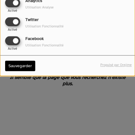
Analytics
Utilisation: Analyse
Activé
Twitter
Utilisation: Fonctionnalité
Activé
Facebook
Utilisation: Fonctionnalité
Activé
Oups, vous avez rencontré
une erreur.
Propulsé par Orejime
Sauvegarder
Il semble que la page que vous recherchez n’existe
plus.