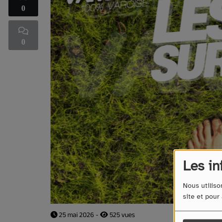
0
0
Les in
Nous utiliso
site et pour
25 mai 2026 -
525 vues