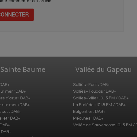
our commenter cet article
CONNECTER
 Sainte Baume
Vallée du Gapeau
 DAB+
Solliès-Pont : DAB+
ur mer : DAB+
Solliès-Toucas : DAB+
re d'azur : DAB+
Solliès-Ville : 101.5 FM / DAB+
r sur mer : DAB+
La Farlède : 101.5 FM / DAB+
sset : DAB+
Belgentier : DAB+
llet : DAB+
Méounes : DAB+
 DAB+
Vallée de Sauvebonne 101.5 FM /
: DAB+