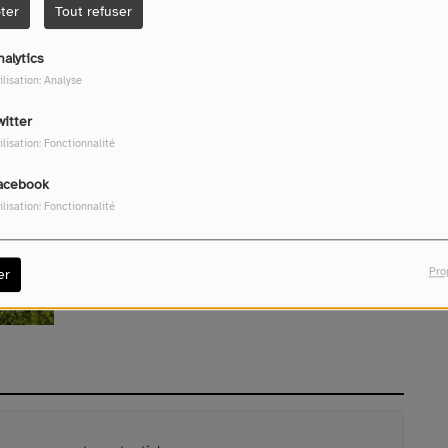
ter
Tout refuser
Télécharger le podcast
nalytics
ilisation: Analyse
witter
ilisation: Fonctionnalité
acebook
ilisation: Fonctionnalité
Pro
er