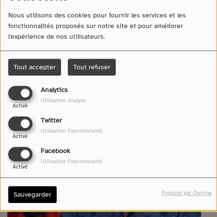
Nous utilisons des cookies pour fournir les services et les
fonctionnalités proposés sur notre site et pour améliorer
l'expérience de nos utilisateurs.
Tout accepter
Tout refuser
20 mai 2026 -
530 vues
Analytics
Écouter le podcast
Télécharger le podcast
Utilisation: Analyse
Activé
Twitter
Utilisation: Fonctionnalité
Activé
Facebook
Utilisation: Fonctionnalité
Activé
Propulsé par Orejime
Sauvegarder