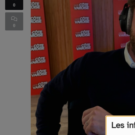
0
0
Les in