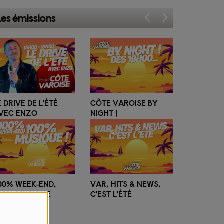
Les émissions
E DRIVE DE L'ÉTÉ
CÔTE VAROISE BY
LA MATI
VEC ENZO
NIGHT !
ESTIVALE
00% WEEK-END,
VAR, HITS & NEWS,
00% MUSIQUE
C'EST L'ÉTÉ