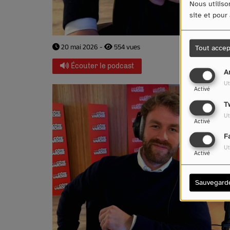
Nous utiliso
site et pour
20 mai 2026 -
554 vues
Tout accep
Écouter le podcast
A
Ut
Activé
T
Ut
Activé
F
Ut
Activé
Sauvegard