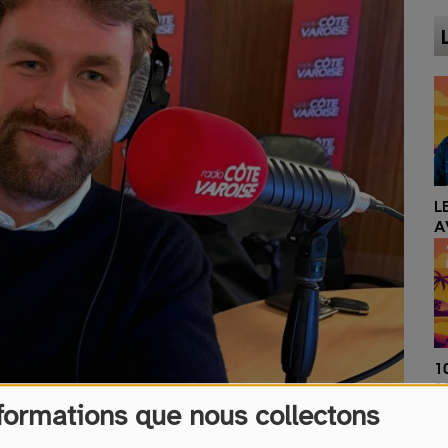
L
A
1
1
formations que nous collectons