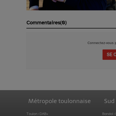
Commentaires(0)
Connectez-vous p
SE 
Métropole toulonnaise
Sud
Toulon : DAB+
Bandol :