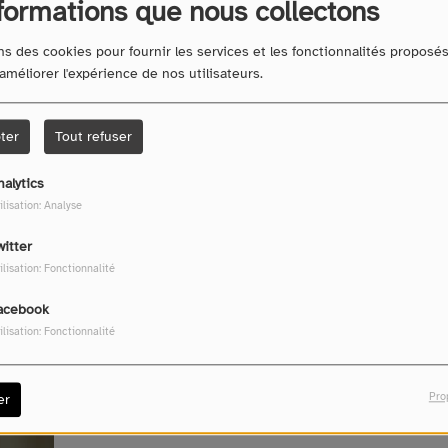
formations que nous collectons
ns des cookies pour fournir les services et les fonctionnalités proposé
 améliorer l'expérience de nos utilisateurs.
ter
Tout refuser
nalytics
Télécharger le podcast
ilisation: Analyse
witter
ilisation: Fonctionnalité
acebook
ilisation: Fonctionnalité
Pro
er