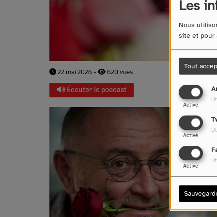
Les in
Nous utiliso
site et pour
Tout accep
22 mai 2026 -
620 vues
A
Écouter le podcast
Ut
Activé
T
Ut
Activé
F
Ut
Activé
Sauvegard