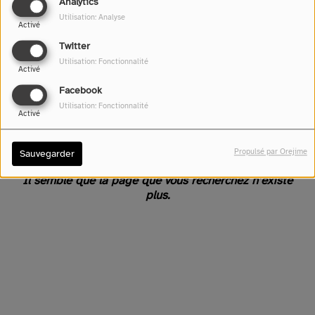
Analytics
Utilisation: Analyse
Activé
Twitter
Utilisation: Fonctionnalité
Activé
Facebook
Utilisation: Fonctionnalité
Activé
Oups, vous avez rencontré
une erreur.
Propulsé par Orejime
Sauvegarder
Il semble que la page que vous recherchez n’existe
plus.