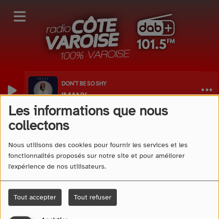
DON'T BE SO SHY
IMANY
Pages
Les informations que nous
collectons
Nous utilisons des cookies pour fournir les services et les
fonctionnalités proposés sur notre site et pour améliorer
Exemple d'une page
l'expérience de nos utilisateurs.
Devenir partenaire de Radio Côte Varoise >
Tout accepter
Tout refuser
04 94 58 08 49